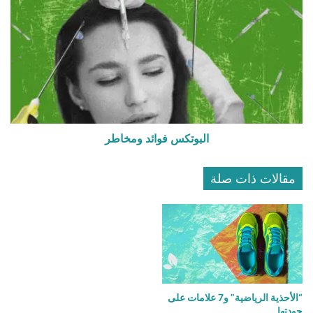
البوتكس فوائد ومخاطر
مقالات ذات صلة
“الأحذية الرياضية” و7 علامات على
جودتها