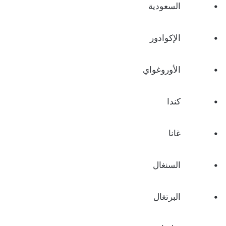
• السعودية
• الإكوادور
• الأوروغواي
• كندا
• غانا
• السنغال
• البرتغال