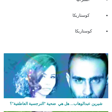
• كوستاريكا
• كوستاريكا
شيرين عبدالوهاب… هل هي ضحية "النرجسية العاطفية"؟