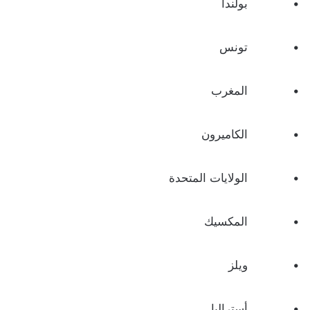
• بولندا
• تونس
• المغرب
• الكاميرون
• الولايات المتحدة
• المكسيك
• ويلز
• أستراليا