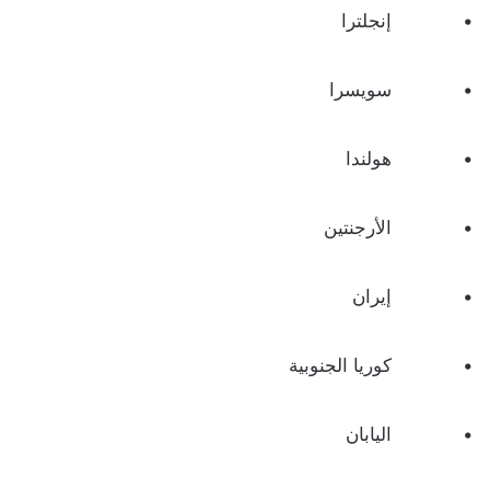
• إنجلترا
• سويسرا
• هولندا
• الأرجنتين
• إيران
• كوريا الجنوبية
• اليابان