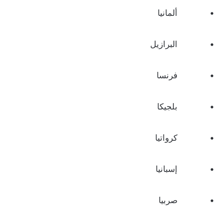
• ألمانيا
• البرازيل
• فرنسا
• بلجيكا
• كرواتيا
• إسبانيا
• صربيا