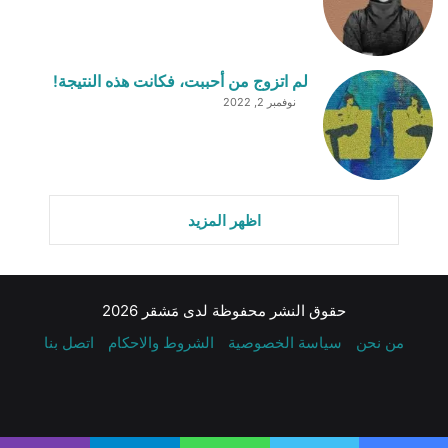
لم اتزوج من أحببت، فكانت هذه النتيجة!
نوفمبر 2, 2022
اظهر المزيد
حقوق النشر محفوظة لدى مَشقر 2026
من نحن
سياسة الخصوصية
الشروط والاحكام
اتصل بنا
فيسبوك
تويتر
يوتيوب
انستقرام
تيلقرام